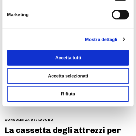
Marketing
Mostra dettagli
Accetta tutti
Il sistema di politiche attive in Regione
Lombardia La Regione Lombardia è una delle
Accetta selezionati
regioni italiane con il più avanzato
Rifiuta
CONSULENZA DEL LAVORO
La cassetta degli attrezzi per