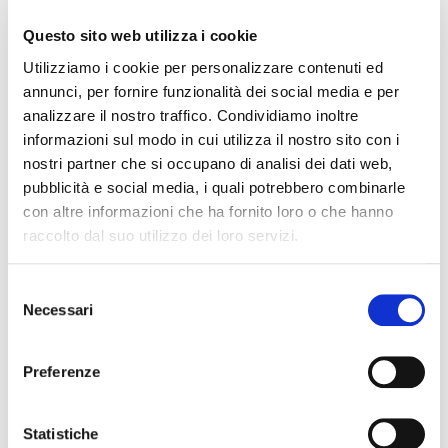
divenuto sempre più un valore capace
Questo sito web utilizza i cookie
Utilizziamo i cookie per personalizzare contenuti ed
annunci, per fornire funzionalità dei social media e per
analizzare il nostro traffico. Condividiamo inoltre
informazioni sul modo in cui utilizza il nostro sito con i
CONSULENZA DEL LAVORO
nostri partner che si occupano di analisi dei dati web,
Regione Lombardia: come
pubblicità e social media, i quali potrebbero combinarle
ridurre il costo del lavoro
con altre informazioni che ha fornito loro o che hanno
raccolto dal suo utilizzo dei loro servizi.
grazie agli incentivi
Selezione
28 GIUGNO 2023
FUTUHRO
Necessari
del
consenso
Preferenze
Statistiche