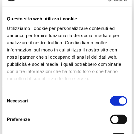
comunicazione sempre più semplice e veloce
per la gestione del rapporto di lavoro.
Questo sito web utilizza i cookie
Utilizziamo i cookie per personalizzare contenuti ed
annunci, per fornire funzionalità dei social media e per
Il sistema garantisce la massima riservatezza
analizzare il nostro traffico. Condividiamo inoltre
le informazioni sono accessibili solo al
informazioni sul modo in cui utilizza il nostro sito con i
dipendente interessato tramite credenziali
nostri partner che si occupano di analisi dei dati web,
personali.
pubblicità e social media, i quali potrebbero combinarle
con altre informazioni che ha fornito loro o che hanno
raccolto dal suo utilizzo dei loro servizi.
PORTALE 1
Selezione
Necessari
del
consenso
Preferenze
PORTALE 2