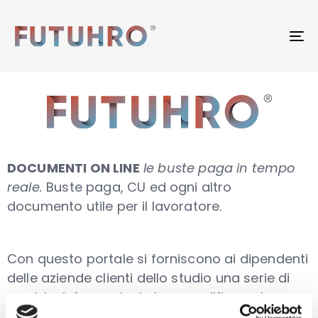
To
na
DOCUMENTI ON LINE
le buste paga in tempo
reale.
Buste paga, CU ed ogni altro
documento utile per il lavoratore.
Con questo portale si forniscono ai dipendenti
delle aziende clienti dello studio una serie di
servizi e informazioni che semplificano le
procedure amministrative consentendo una