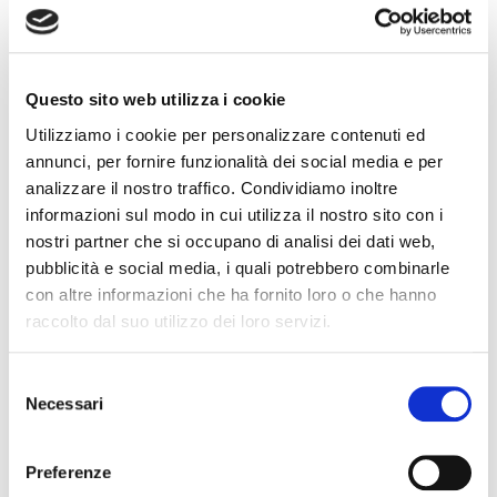
Date
Share
Questo sito web utilizza i cookie
June 2020
Utilizziamo i cookie per personalizzare contenuti ed
annunci, per fornire funzionalità dei social media e per
After
Before
analizzare il nostro traffico. Condividiamo inoltre
informazioni sul modo in cui utilizza il nostro sito con i
nostri partner che si occupano di analisi dei dati web,
pubblicità e social media, i quali potrebbero combinarle
con altre informazioni che ha fornito loro o che hanno
Testimonials
raccolto dal suo utilizzo dei loro servizi.
Such a solid theme. Well coded, organized and
Selezione
easy to set up and customize. Customer
Necessari
del
support has also been great when I have had
consenso
questions. Online documentation is very
Preferenze
comprehensive.